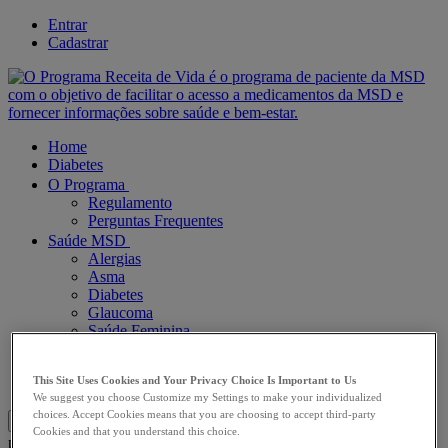
Entrar
Cadastrar
Home
Diabetes
O Programa
Regulamento
Perguntas Frequentes
Saúde MSD
Alergias
Asma
Diabetes
Glaucoma
Saúde Feminina
Corpo em Movimento
Nutrição
This Site Uses Cookies and Your Privacy Choice Is Important to Us
Vida saudável
We suggest you choose Customize my Settings to make your individualized
choices. Accept Cookies means that you are choosing to accept third-party
Mobile Navigation
Cookies and that you understand this choice.
placeholder
Busca