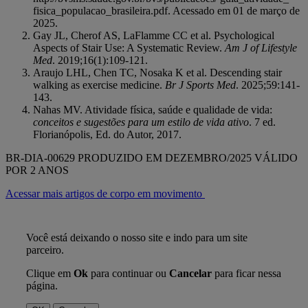
fisica_populacao_brasileira.pdf. Acessado em 01 de março de
2025.
Gay JL, Cherof AS, LaFlamme CC et al. Psychological
Aspects of Stair Use: A Systematic Review.
Am J of Lifestyle
Med
. 2019;16(1):109-121.
Araujo LHL, Chen TC, Nosaka K et al. Descending stair
walking as exercise medicine.
Br J Sports Med
. 2025;59:141-
143.
Nahas MV. Atividade física, saúde e qualidade de vida:
conceitos e sugestões para um estilo de vida ativo
. 7 ed.
Florianópolis, Ed. do Autor, 2017.
BR-DIA-00629 PRODUZIDO EM DEZEMBRO/2025 VÁLIDO
POR 2 ANOS
Acessar mais artigos de corpo em movimento
Você está deixando o nosso site e indo para um site
parceiro.
Clique em
Ok
para continuar ou
Cancelar
para ficar nessa
página.