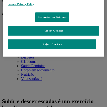
See our Privacy Policy
Close Mobile Navigation
Customize my Settings
Home
Diabetes
O Programa
Accept Cookies
Regulamento
Perguntas Frequentes
Saúde MSD
Reject Cookies
Alergias
Asma
Diabetes
Glaucoma
Saúde Feminina
Corpo em Movimento
Nutrição
Vida saudável
Subir e descer escadas é um exercício