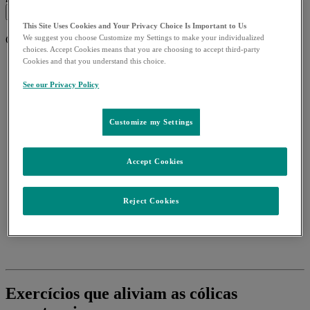
This Site Uses Cookies and Your Privacy Choice Is Important to Us
We suggest you choose Customize my Settings to make your individualized
Close Mobile Navigation
choices. Accept Cookies means that you are choosing to accept third-party
Cookies and that you understand this choice.
Home
Diabetes
See our Privacy Policy
O Programa
Regulamento
Perguntas Frequentes
Customize my Settings
Saúde MSD
Alergias
Asma
Accept Cookies
Diabetes
Glaucoma
Saúde Feminina
Reject Cookies
Corpo em Movimento
Nutrição
Vida saudável
Exercícios que aliviam as cólicas