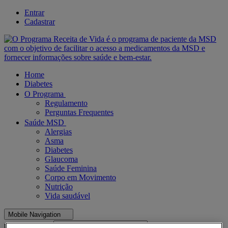
Entrar
Cadastrar
Home
Diabetes
O Programa
Regulamento
Perguntas Frequentes
Saúde MSD
Alergias
Asma
Diabetes
Glaucoma
Saúde Feminina
Corpo em Movimento
Nutrição
Vida saudável
Mobile Navigation
placeholder
Busca