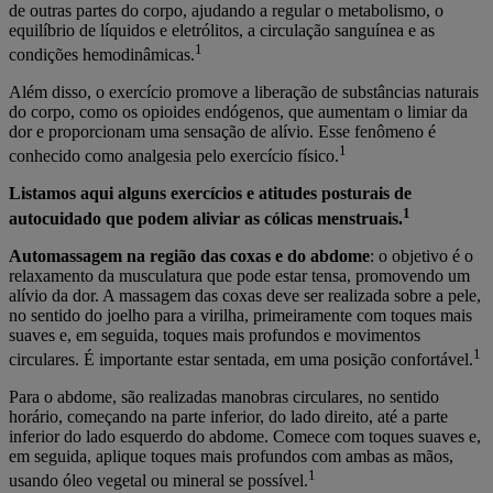
de outras partes do corpo, ajudando a regular o metabolismo, o
equilíbrio de líquidos e eletrólitos, a circulação sanguínea e as
1
condições hemodinâmicas.
Além disso, o exercício promove a liberação de substâncias naturais
do corpo, como os opioides endógenos, que aumentam o limiar da
dor e proporcionam uma sensação de alívio. Esse fenômeno é
1
conhecido como analgesia pelo exercício físico.
Listamos aqui alguns exercícios e atitudes posturais de
1
autocuidado que podem aliviar as cólicas menstruais.
Automassagem na região das coxas e do abdome
: o objetivo é o
relaxamento da musculatura que pode estar tensa, promovendo um
alívio da dor. A massagem das coxas deve ser realizada sobre a pele,
no sentido do joelho para a virilha, primeiramente com toques mais
suaves e, em seguida, toques mais profundos e movimentos
1
circulares. É importante estar sentada, em uma posição confortável.
Para o abdome, são realizadas manobras circulares, no sentido
horário, começando na parte inferior, do lado direito, até a parte
inferior do lado esquerdo do abdome. Comece com toques suaves e,
em seguida, aplique toques mais profundos com ambas as mãos,
1
usando óleo vegetal ou mineral se possível.